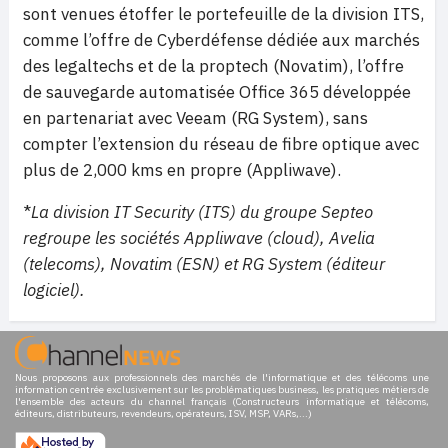
sont venues étoffer le portefeuille de la division ITS,
comme l’offre de Cyberdéfense dédiée aux marchés
des legaltechs et de la proptech (Novatim), l’offre
de sauvegarde automatisée Office 365 développée
en partenariat avec Veeam (RG System), sans
compter l’extension du réseau de fibre optique avec
plus de 2,000 kms en propre (Appliwave).
*
La division IT Security (ITS) du groupe Septeo
regroupe les sociétés Appliwave (cloud), Avelia
(telecoms), Novatim (ESN) et RG System (éditeur
logiciel).
Nous proposons aux professionnels des marchés de l'informatique et des télécoms une
information centrée exclusivement sur les problématiques business, les pratiques métiers de
l'ensemble des acteurs du channel français (Constructeurs informatique et télécoms,
éditeurs, distributeurs, revendeurs, opérateurs, ISV, MSP, VARs,...)