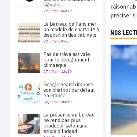
signalés
raisonnab
29 juillet - 08h19
préciser s
Le barreau de Paris met
un modèle de charte IA à
NOS LECT
disposition des cabinets
28 juillet - 07h54
Pas de trève estivale
pour le dérèglement
climatique
27 juillet - 12h10
Google Search impose
son chatbot par défaut
en France
24 juillet - 20h10
La présence au bureau
ne rend pas plus
productif, selon une
étude d’Indeed