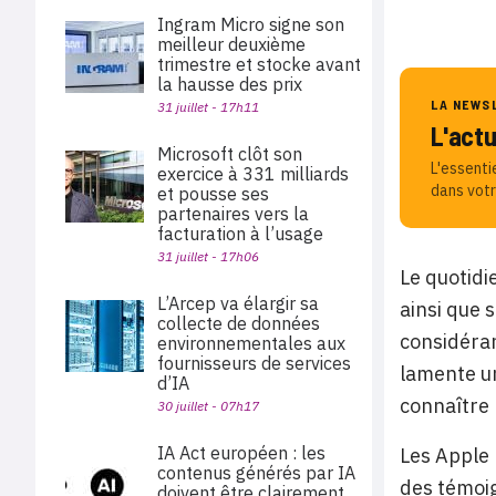
Ingram Micro signe son
meilleur deuxième
trimestre et stocke avant
la hausse des prix
LA NEWS
31 juillet - 17h11
L'act
Microsoft clôt son
L'essenti
exercice à 331 milliards
dans votr
et pousse ses
partenaires vers la
facturation à l’usage
31 juillet - 17h06
Le quotidi
L’Arcep va élargir sa
ainsi que 
collecte de données
considéran
environnementales aux
fournisseurs de services
lamente un
d’IA
connaître 
30 juillet - 07h17
IA Act européen : les
Les Apple 
contenus générés par IA
des témoig
doivent être clairement