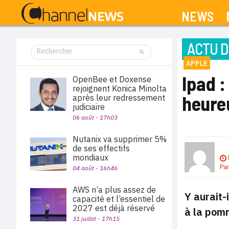
NEWS
ACTU D
APPLE
Ipad :
OpenBee et Doxense
rejoignent Konica Minolta
heure
après leur redressement
judiciaire
06 août - 17h03
Nutanix va supprimer 5%
de ses effectifs
mondiaux
Pa
04 août - 16h46
AWS n’a plus assez de
Y aurait-
capacité et l’essentiel de
2027 est déjà réservé
à la pomm
31 juillet - 17h15