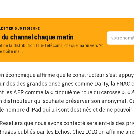
LETTER QUOTIDIENNE
u du channel chaque matin
el de la distribution IT & télécoms, chaque matin vers 7h
e boîte mail.
en économique affirme que le constructeur s’est appuyé
sur des des grandes enseignes comme Darty, la FNAC o
t les APR comme la « cinquième roue du carosse ».
« A
 distributeur qui souhaite préserver son anonymat. C
le nombre d’iPad qui lui sont destinés et de ne pouvoir g
Resellers que nous avons contacté seraient-ils des priv
nages publiés par les Echos. Chez ICLG on affirme ainsi