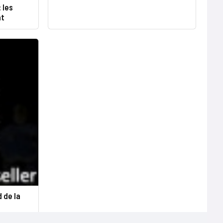
 les
nt
 de la