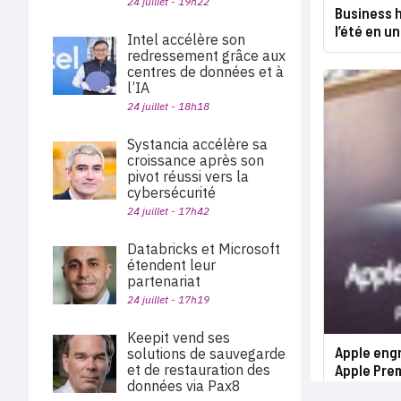
24 juillet - 19h22
Business h
l’été en un
Intel accélère son
redressement grâce aux
centres de données et à
l’IA
24 juillet - 18h18
Systancia accélère sa
croissance après son
pivot réussi vers la
cybersécurité
24 juillet - 17h42
Databricks et Microsoft
étendent leur
partenariat
24 juillet - 17h19
Keepit vend ses
Apple engr
solutions de sauvegarde
et de restauration des
Apple Prem
données via Pax8