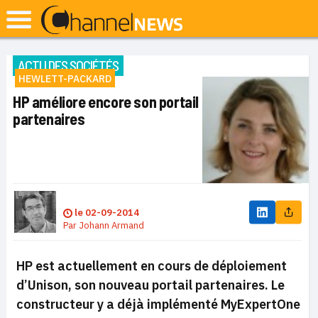
ACTU DES SOCIÉTÉS
HEWLETT-PACKARD
HP améliore encore son portail
partenaires
le
02-09-2014
Par
Johann Armand
HP est actuellement en cours de déploiement
d’Unison, son nouveau portail partenaires. Le
constructeur y a déjà implémenté MyExpertOne