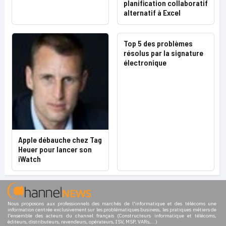
planification collaboratif
alternatif à Excel
Top 5 des problèmes
résolus par la signature
électronique
Apple débauche chez Tag
Heuer pour lancer son
iWatch
Nous proposons aux professionnels des marchés de l'informatique et des télécoms une
information centrée exclusivement sur les problématiques business, les pratiques métiers de
l'ensemble des acteurs du channel français (Constructeurs informatique et télécoms,
éditeurs, distributeurs, revendeurs, opérateurs, ISV, MSP, VARs,...)