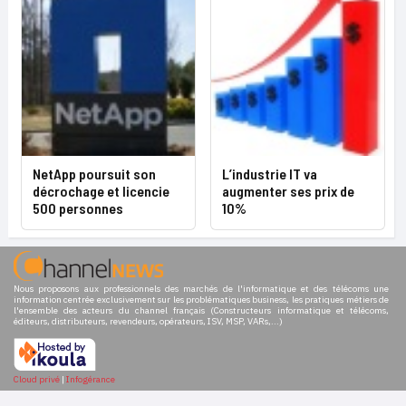
NetApp poursuit son
L’industrie IT va
décrochage et licencie
augmenter ses prix de
500 personnes
10%
Nous proposons aux professionnels des marchés de l'informatique et des télécoms une
information centrée exclusivement sur les problématiques business, les pratiques métiers de
l'ensemble des acteurs du channel français (Constructeurs informatique et télécoms,
éditeurs, distributeurs, revendeurs, opérateurs, ISV, MSP, VARs,...)
Cloud privé
|
Infogérance