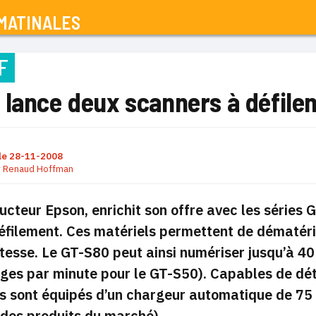
MATINALES
F
 lance deux scanners à défile
le
28-11-2008
r
Renaud Hoffman
ucteur Epson, enrichit son offre avec les séries
éfilement. Ces matériels permettent de dématéria
tesse. Le GT-S80 peut ainsi numériser jusqu’à 4
ages par minute pour le GT-S50). Capables de dé
ils sont équipés d’un chargeur automatique de 75
des produits du marché).