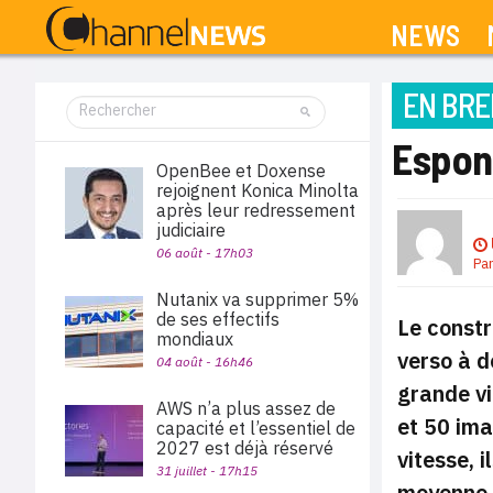
NEWS
EN BRE
Espon
OpenBee et Doxense
rejoignent Konica Minolta
après leur redressement
judiciaire
06 août - 17h03
Pa
Nutanix va supprimer 5%
de ses effectifs
Le constr
mondiaux
verso à d
04 août - 16h46
grande vi
AWS n’a plus assez de
et 50 im
capacité et l’essentiel de
2027 est déjà réservé
vitesse, 
31 juillet - 17h15
moyenne 