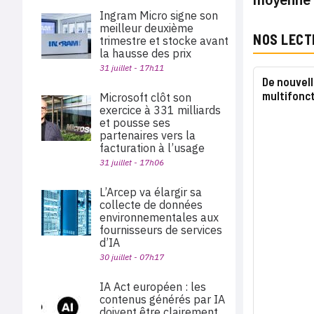
Ingram Micro signe son
meilleur deuxième
NOS LECT
trimestre et stocke avant
la hausse des prix
31 juillet - 17h11
De nouvel
multifonc
Microsoft clôt son
exercice à 331 milliards
et pousse ses
partenaires vers la
facturation à l’usage
31 juillet - 17h06
L’Arcep va élargir sa
collecte de données
environnementales aux
fournisseurs de services
d’IA
30 juillet - 07h17
IA Act européen : les
contenus générés par IA
doivent être clairement