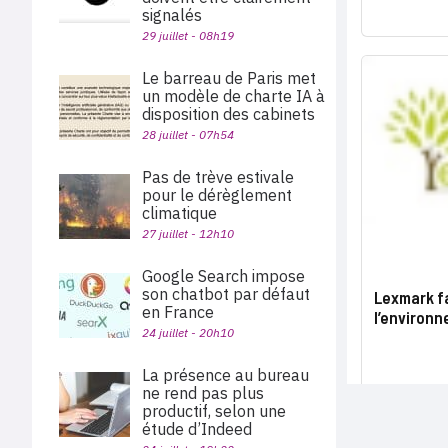
signalés
29 juillet - 08h19
Le barreau de Paris met
un modèle de charte IA à
disposition des cabinets
28 juillet - 07h54
Pas de trève estivale
pour le dérèglement
climatique
27 juillet - 12h10
Google Search impose
son chatbot par défaut
Lexmark f
en France
l’environ
24 juillet - 20h10
La présence au bureau
ne rend pas plus
productif, selon une
étude d’Indeed