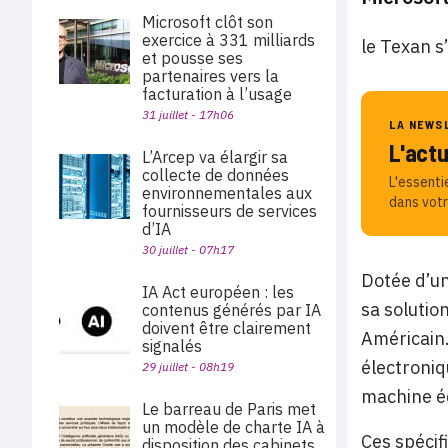
Microsoft clôt son
exercice à 331 milliards
le Texan s
et pousse ses
partenaires vers la
facturation à l’usage
31 juillet - 17h06
LA NEWS
L'act
L’Arcep va élargir sa
collecte de données
L'essenti
environnementales aux
dans votr
fournisseurs de services
d’IA
30 juillet - 07h17
Dotée d’un
IA Act européen : les
sa solutio
contenus générés par IA
doivent être clairement
Américain.
signalés
électroniq
29 juillet - 08h19
machine é
Le barreau de Paris met
un modèle de charte IA à
Ces spécif
disposition des cabinets