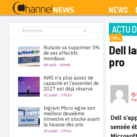
NEWS
ACTU D
DELL
Dell l
Nutanix va supprimer 5%
de ses effectifs
pro
mondiaux
04 août - 16h46
AWS n’a plus assez de
capacité et l’essentiel de
2027 est déjà réservé
31 juillet - 17h15
Pa
Ingram Micro signe son
meilleur deuxième
Dell s’ap
trimestre et stocke avant
la hausse des prix
sensée éb
31 juillet - 17h11
Microsoft