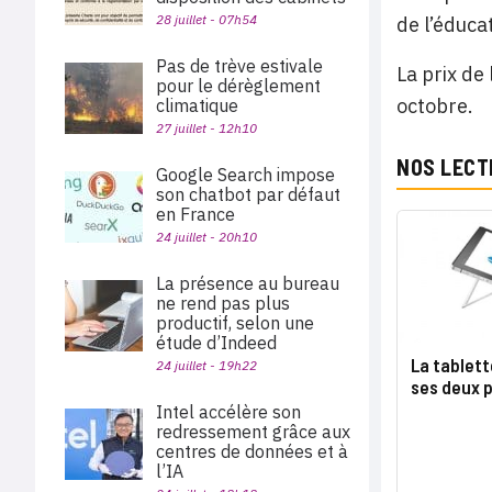
28 juillet - 07h54
de l’éduca
Pas de trève estivale
La prix de
pour le dérèglement
octobre.
climatique
27 juillet - 12h10
NOS LECT
Google Search impose
son chatbot par défaut
en France
24 juillet - 20h10
La présence au bureau
ne rend pas plus
productif, selon une
étude d’Indeed
La tablett
24 juillet - 19h22
ses deux p
Intel accélère son
redressement grâce aux
centres de données et à
l’IA