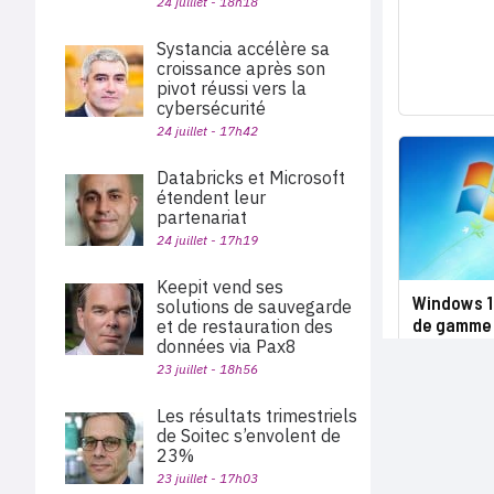
24 juillet - 18h18
Systancia accélère sa
croissance après son
pivot réussi vers la
cybersécurité
24 juillet - 17h42
Databricks et Microsoft
étendent leur
partenariat
24 juillet - 17h19
Keepit vend ses
Windows 10
solutions de sauvegarde
de gamme
et de restauration des
données via Pax8
23 juillet - 18h56
Les résultats trimestriels
de Soitec s’envolent de
23%
23 juillet - 17h03