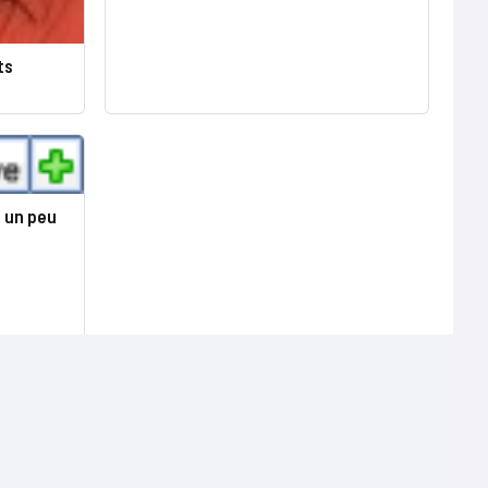
ts
a un peu