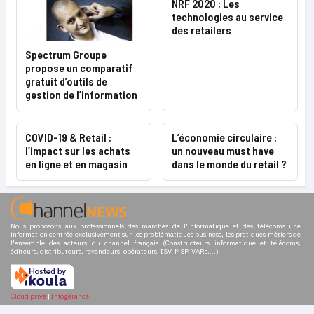
NRF 2020 : Les
technologies au service
des retailers
Spectrum Groupe
propose un comparatif
gratuit d’outils de
gestion de l’information
COVID-19 & Retail :
L’économie circulaire :
l’impact sur les achats
un nouveau must have
en ligne et en magasin
dans le monde du retail ?
Nous proposons aux professionnels des marchés de l'informatique et des télécoms une
information centrée exclusivement sur les problématiques business, les pratiques métiers de
l'ensemble des acteurs du channel français (Constructeurs informatique et télécoms,
éditeurs, distributeurs, revendeurs, opérateurs, ISV, MSP, VARs,...)
Cloud privé
|
Infogérance