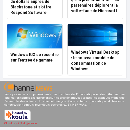
de dollars auprès de
partenaires déplorent la
Blackstone et s’offre
volte-face de Microsoft
Respond Software
Windows Virtual Desktop
Windows 10X se recentre
: le nouveau modèle de
sur l’entrée de gamme
consommation de
Windows
Nous proposons aux professionnels des marchés de l'informatique et des télécoms une
information centrée exclusivement sur les problématiques business, les pratiques métiers de
l'ensemble des acteurs du channel français (Constructeurs informatique et télécoms,
éditeurs, distributeurs, revendeurs, opérateurs, ISV, MSP, VARs,...)
Cloud privé
|
Infogérance