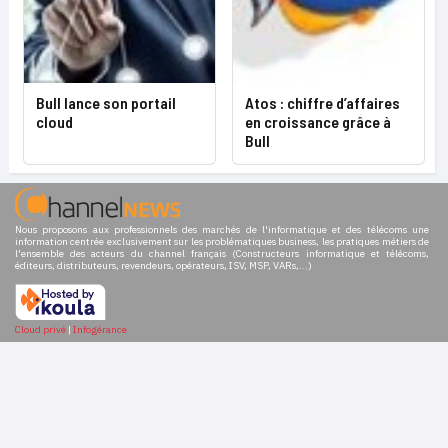
Bull lance son portail
Atos : chiffre d’affaires
cloud
en croissance grâce à
Bull
Nous proposons aux professionnels des marchés de l'informatique et des télécoms une
information centrée exclusivement sur les problématiques business, les pratiques métiers de
l'ensemble des acteurs du channel français (Constructeurs informatique et télécoms,
éditeurs, distributeurs, revendeurs, opérateurs, ISV, MSP, VARs,...)
Cloud privé
|
Infogérance