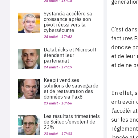
24 juillet - 18h18
génération
Systancia accélère sa
croissance après son
pivot réussi vers la
C’est dans
cybersécurité
24 juillet - 17h42
factures B
donc se po
Databricks et Microsoft
étendent leur
et de leur
partenariat
et de ne p
24 juillet - 17h19
Keepit vend ses
solutions de sauvegarde
et de restauration des
En effet, 
données via Pax8
entrevoir 
23 juillet - 18h56
l’accéléra
Les résultats trimestriels
sur les en
de Soitec s’envolent de
23%
réglementa
23 juillet - 17h03
lancée et 