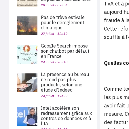
TVA et à p
28 juillet - 07h54
aujourd’hu
Pas de trève estivale
fraude à l
pour le dérèglement
climatique
Cette réfo
27 juillet - 12h10
souffle à 
Google Search impose
son chatbot par défaut
en France
Quelles co
24 juillet - 20h10
La présence au bureau
ne rend pas plus
productif, selon une
Comme tou
étude d’Indeed
24 juillet - 19h22
les plus m
avoir fait
Intel accélère son
redressement grâce aux
mesure. Ce
centres de données et à
des factur
l’IA