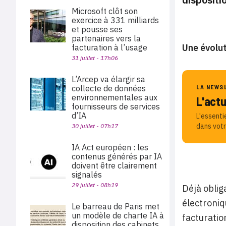
Microsoft clôt son
exercice à 331 milliards
et pousse ses
partenaires vers la
Une évolut
facturation à l’usage
31 juillet - 17h06
L’Arcep va élargir sa
collecte de données
LA NEWS
environnementales aux
L'act
fournisseurs de services
d’IA
L'essenti
dans votr
30 juillet - 07h17
IA Act européen : les
contenus générés par IA
doivent être clairement
signalés
29 juillet - 08h19
Déjà oblig
électroniq
Le barreau de Paris met
un modèle de charte IA à
facturatio
disposition des cabinets