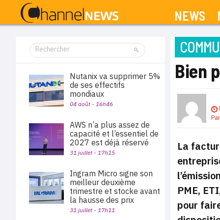
NEWS
COMMUN
Bien p
Nutanix va supprimer 5%
de ses effectifs
mondiaux
04 août - 16h46
Pa
AWS n’a plus assez de
capacité et l’essentiel de
2027 est déjà réservé
La factur
31 juillet - 17h15
entrepris
Ingram Micro signe son
l’émissio
meilleur deuxième
PME, ETI,
trimestre et stocke avant
la hausse des prix
pour fair
31 juillet - 17h11
dispositi