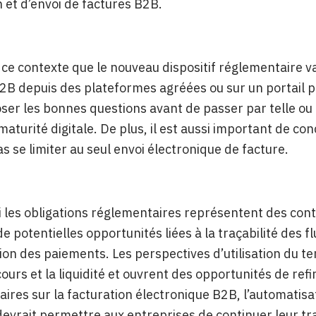
 et d’envoi de factures B2B.
 ce contexte que le nouveau dispositif réglementaire va
2B depuis des plateformes agréées ou sur un portail p
ser les bonnes questions avant de passer par telle ou 
 maturité digitale. De plus, il est aussi important de c
as se limiter au seul envoi électronique de facture.
si les obligations réglementaires représentent des contr
de potentielles opportunités liées à la traçabilité des f
tion des paiements. Les perspectives d’utilisation du 
cours et la liquidité et ouvrent des opportunités de re
ires sur la facturation électronique B2B, l’automatisa
devrait permettre aux entreprises de continuer leur tr