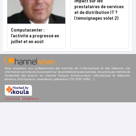
impact sur les
prestataires de services
et de distribution IT ?
(témoignages volet 2)
Computacenter :
l’activité a progressé en
juillet et en août
Nous proposons aux professionnels des marchés de l'informatique et des télécoms une
information centrée exclusivement sur les problématiques business, les pratiques métiers de
l'ensemble des acteurs du channel français (Constructeurs informatique et télécoms,
éditeurs, distributeurs, revendeurs, opérateurs, ISV, MSP, VARs,...)
Cloud privé
|
Infogérance