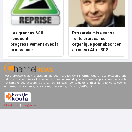
Les grandes SSII
Proservia mise sur sa
renouent
forte croissance
progressivement avec la
organique pour absorber
croissance
au mieux Atos SDS
Nous proposons aux professionnels des marchés de l'informatique et des télécoms une
information centrée exclusivement sur les problématiques business, les pratiques métiers de
l'ensemble des acteurs du channel français (Constructeurs informatique et télécoms,
éditeurs, distributeurs, revendeurs, opérateurs, ISV, MSP, VARs,...)
Cloud privé
|
Infogérance