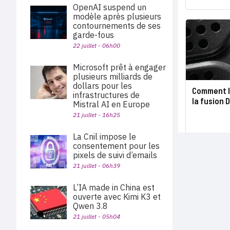
OpenAI suspend un
modèle après plusieurs
contournements de ses
garde-fous
22 juillet - 06h00
Microsoft prêt à engager
plusieurs milliards de
dollars pour les
Comment l
infrastructures de
la fusion 
Mistral AI en Europe
21 juillet - 16h25
La Cnil impose le
consentement pour les
pixels de suivi d’emails
21 juillet - 06h39
L’IA made in China est
ouverte avec Kimi K3 et
Qwen 3.8
21 juillet - 05h04