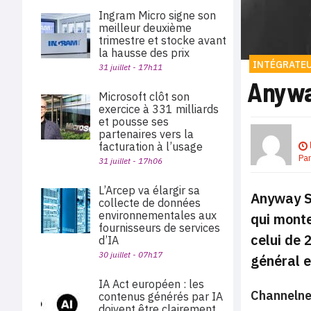
Ingram Micro signe son
meilleur deuxième
trimestre et stocke avant
la hausse des prix
INTÉGRATE
31 juillet - 17h11
Anyway
Microsoft clôt son
exercice à 331 milliards
et pousse ses
partenaires vers la
facturation à l’usage
Pa
31 juillet - 17h06
L’Arcep va élargir sa
Anyway So
collecte de données
environnementales aux
qui monte
fournisseurs de services
celui de 
d’IA
30 juillet - 07h17
général e
IA Act européen : les
Channelne
contenus générés par IA
doivent être clairement