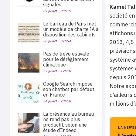
signalés
Kamel Tall
29 juillet - 08h19
société e
Le barreau de Paris met
commerciau
un modèle de charte IA à
affichons 
disposition des cabinets
28 juillet - 07h54
2013, 4,5 
prévisions
Pas de trève estivale
pour le dérèglement
système av
climatique
systèmes d
27 juillet - 12h10
depuis 201
Google Search impose
Notre exp
son chatbot par défaut
d’ailleurs
en France
24 juillet - 20h10
millions d’
La présence au bureau
ne rend pas plus
productif, selon une
LA NEWS
étude d’Indeed
L'act