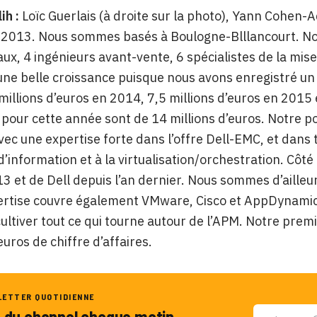
ih :
Loïc Guerlais (à droite sur la photo), Yann Cohen
n 2013. Nous sommes basés à Boulogne-Blllancourt. N
x, 4 ingénieurs avant-vente, 6 spécialistes de la mis
une belle croissance puisque nous avons enregistré un c
millions d’euros en 2014, 7,5 millions d’euros en 2015
 pour cette année sont de 14 millions d’euros. Notre p
ec une expertise forte dans l’offre Dell-EMC, et dans 
’information et à la virtualisation/orchestration. Cô
3 et de Dell depuis l’an dernier. Nous sommes d’ailleur
ertise couvre également VMware, Cisco et AppDynamics
 cultiver tout ce qui tourne autour de l’APM. Notre prem
euros de chiffre d’affaires.
LETTER QUOTIDIENNE
u du channel chaque matin