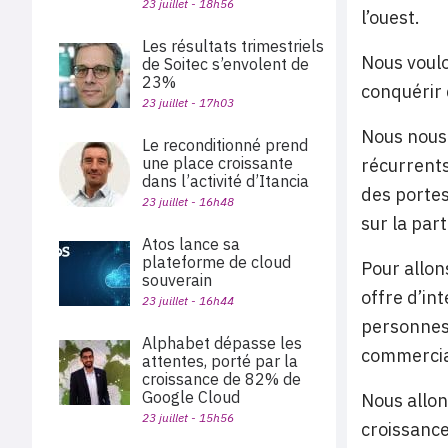
23 juillet - 18h56
l’ouest.
Les résultats trimestriels
Nous voulo
de Soitec s’envolent de
23%
conquérir 
23 juillet - 17h03
Nous nous 
Le reconditionné prend
une place croissante
récurrents
dans l’activité d’Itancia
des portes
23 juillet - 16h48
sur la part
Atos lance sa
plateforme de cloud
Pour allon
souverain
offre d’i
23 juillet - 16h44
personnes.
Alphabet dépasse les
commerciau
attentes, porté par la
croissance de 82% de
Google Cloud
Nous allon
23 juillet - 15h56
croissance