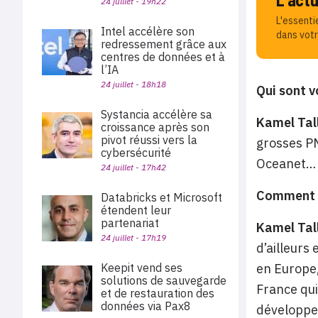
24 juillet - 19h22
L'essenti
Intel accélère son
dans votr
redressement grâce aux
centres de données et à
l’IA
24 juillet - 18h18
Qui sont v
Systancia accélère sa
Kamel Tall
croissance après son
pivot réussi vers la
grosses P
cybersécurité
Oceanet…
24 juillet - 17h42
Comment v
Databricks et Microsoft
étendent leur
partenariat
Kamel Tal
24 juillet - 17h19
d’ailleurs
Keepit vend ses
en Europe,
solutions de sauvegarde
France qui
et de restauration des
données via Pax8
développer