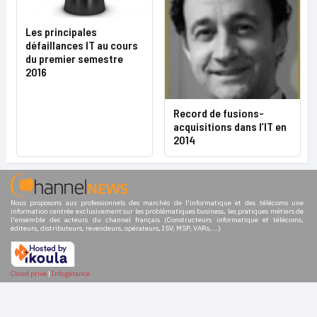
Les principales
défaillances IT au cours
du premier semestre
2016
Record de fusions-
acquisitions dans l’IT en
2014
Nous proposons aux professionnels des marchés de l'informatique et des télécoms une
information centrée exclusivement sur les problématiques business, les pratiques métiers de
l'ensemble des acteurs du channel français (Constructeurs informatique et télécoms,
éditeurs, distributeurs, revendeurs, opérateurs, ISV, MSP, VARs,...)
Cloud privé
|
Infogérance