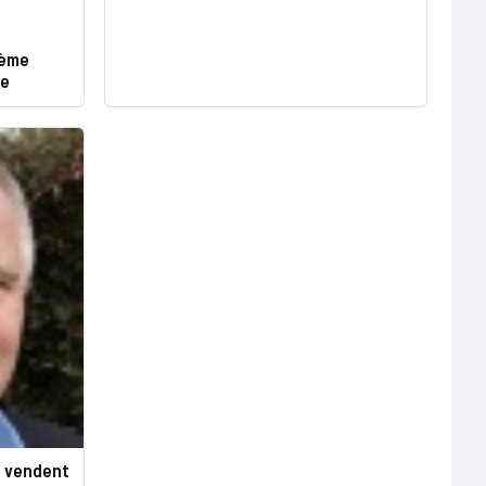
tème
se
ne vendent