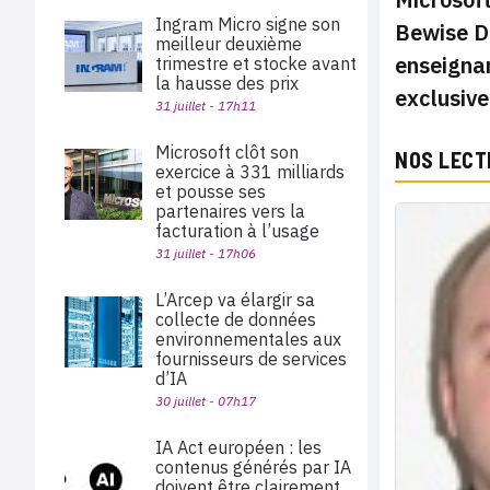
Ingram Micro signe son
Bewise Da
meilleur deuxième
enseignan
trimestre et stocke avant
la hausse des prix
exclusive
31 juillet - 17h11
Microsoft clôt son
NOS LECT
exercice à 331 milliards
et pousse ses
partenaires vers la
facturation à l’usage
31 juillet - 17h06
L’Arcep va élargir sa
collecte de données
environnementales aux
fournisseurs de services
d’IA
30 juillet - 07h17
IA Act européen : les
contenus générés par IA
doivent être clairement