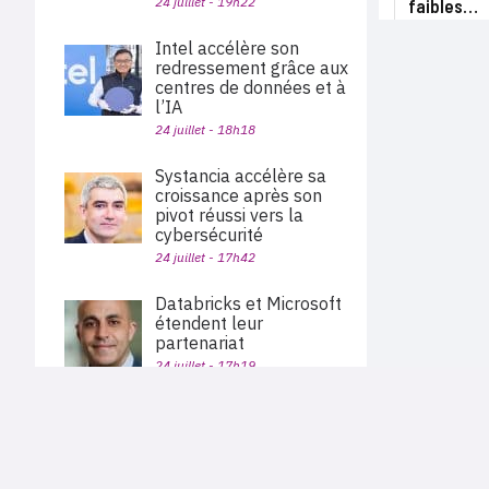
24 juillet - 19h22
faibles…
Intel accélère son
redressement grâce aux
centres de données et à
l’IA
24 juillet - 18h18
Systancia accélère sa
croissance après son
pivot réussi vers la
cybersécurité
24 juillet - 17h42
Databricks et Microsoft
étendent leur
partenariat
24 juillet - 17h19
Keepit vend ses
PLAN DU SITE
solutions de sauvegarde
Actu des sociétés
et de restauration des
Agenda
Nous proposons aux professionnels des marchés de
données via Pax8
En bref
l'informatique et des télécoms une information centrée
exclusivement sur les problématiques business, les pratiques