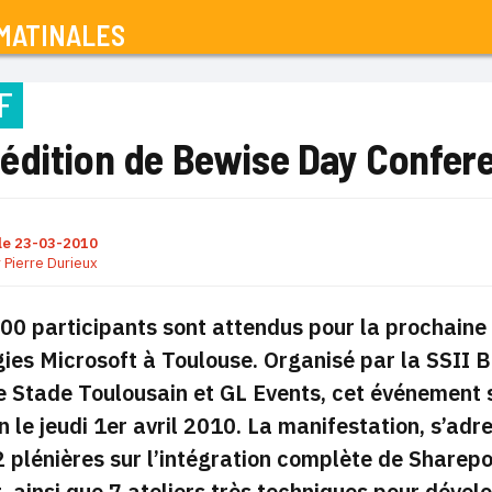
MATINALES
F
édition de Bewise Day Confer
le
23-03-2010
r
Pierre Durieux
00 participants sont attendus pour la prochaine 
ies Microsoft à Toulouse. Organisé par la SSII B
le Stade Toulousain et GL Events, cet événement 
n le jeudi 1er avril 2010. La manifestation, s’adr
 plénières sur l’intégration complète de Sharepoi
, ainsi que 7 ateliers très techniques pour dével