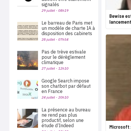
signalés
29 juillet - 08h19
Bewise est
lancement
Le barreau de Paris met
un modèle de charte IA à
disposition des cabinets
28 juillet - 07h54
Pas de trève estivale
pour le dérèglement
climatique
27 juillet - 12h10
Google Search impose
son chatbot par défaut
en France
24 juillet - 20h10
La présence au bureau
ne rend pas plus
productif, selon une
étude d’Indeed
Microsoft 