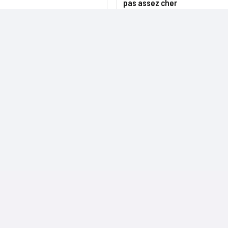
pas assez cher
NOS SITES
CONTACTS
Nominations
InformatiqueNews.fr
Rédaction
Produits et solutions
Projets-Informatiques.fr
Publicité
Régions
BtoBMarketers.fr
Advertising