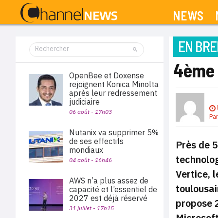
NEWS
EN BRE
4ème 
OpenBee et Doxense
rejoignent Konica Minolta
après leur redressement
judiciaire
06 août - 17h03
Pa
Nutanix va supprimer 5%
de ses effectifs
Près de 5
mondiaux
technolog
04 août - 16h46
Vertice, 
AWS n’a plus assez de
toulousai
capacité et l’essentiel de
2027 est déjà réservé
propose 2
31 juillet - 17h15
Microsoft