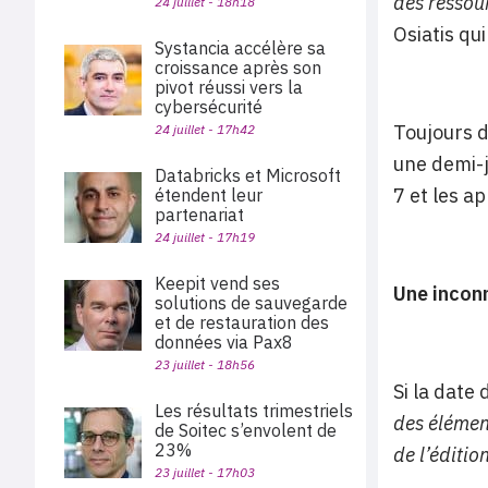
des ressou
24 juillet - 18h18
Osiatis qu
Systancia accélère sa
croissance après son
pivot réussi vers la
cybersécurité
Toujours d
24 juillet - 17h42
une demi-j
Databricks et Microsoft
7 et les a
étendent leur
partenariat
24 juillet - 17h19
Keepit vend ses
Une inconn
solutions de sauvegarde
et de restauration des
données via Pax8
23 juillet - 18h56
Si la date
Les résultats trimestriels
des élémen
de Soitec s’envolent de
23%
de l’éditio
23 juillet - 17h03