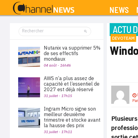
NEWS
ACTU D
DEVOTEAM
Window
Nutanix va supprimer 5%
de ses effectifs
mondiaux
04 août - 16h46
AWS n’a plus assez de
capacité et l’essentiel de
2027 est déjà réservé
31 juillet - 17h15
Pa
Ingram Micro signe son
meilleur deuxième
Plusieurs
trimestre et stocke avant
la hausse des prix
professio
31 juillet - 17h11
sortie cet