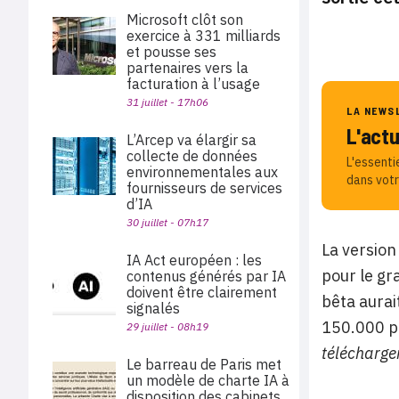
Microsoft clôt son
exercice à 331 milliards
et pousse ses
partenaires vers la
facturation à l’usage
31 juillet - 17h06
LA NEWS
L'act
L’Arcep va élargir sa
collecte de données
L'essenti
environnementales aux
dans votr
fournisseurs de services
d’IA
30 juillet - 07h17
La version
IA Act européen : les
pour le gr
contenus générés par IA
doivent être clairement
bêta aurai
signalés
150.000 p
29 juillet - 08h19
télécharge
Le barreau de Paris met
un modèle de charte IA à
disposition des cabinets