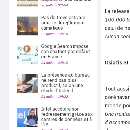
28 juillet - 07h54
La release
Pas de trève estivale
100.000 té
pour le dérèglement
celui de n
climatique
27 juillet - 12h10
Aucun comm
Google Search impose
son chatbot par défaut
en France
Osiatis e
24 juillet - 20h10
La présence au bureau
ne rend pas plus
productif, selon une
Tout aussi
étude d’Indeed
dorénavant
24 juillet - 19h22
monde pour
Intel accélère son
Une trentai
redressement grâce aux
centres de données et à
d’accompag
l’IA