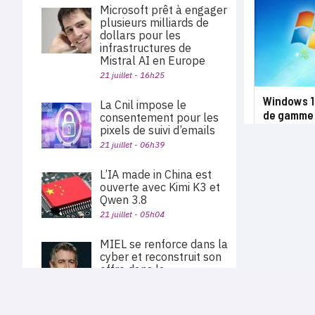
Microsoft prêt à engager
plusieurs milliards de
dollars pour les
infrastructures de
Mistral AI en Europe
21 juillet - 16h25
Windows 10
La Cnil impose le
de gamme
consentement pour les
pixels de suivi d’emails
21 juillet - 06h39
L’IA made in China est
ouverte avec Kimi K3 et
Qwen 3.8
21 juillet - 05h04
MIEL se renforce dans la
cyber et reconstruit son
offre dans la
virtualisation
20 juillet - 15h26
PLAN DU SITE
Actu des sociétés