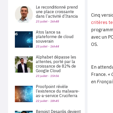
Le reconditionné prend
une place croissante
Cinq versi
dans l’activité d’Itancia
23 juillet - 16h48
critères t
programme 
Atos lance sa
plateforme de cloud
avec un PC
souverain
OS.
23 juillet - 16h44
Alphabet dépasse les
attentes, porté par la
croissance de 82% de
En attenda
Google Cloud
France.
« 
23 juillet - 15h56
en Françai
Proofpoint révèle
l’existence du malware-
as-a-service Cruciferra
22 juillet - 18h45
Benoist Desanlis devient