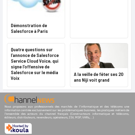
Démonstration de
Salesforce à Paris
Quatre questions sur
l’annonce de Salesforce
Service Cloud Voice, qui
signe l’offensive de
Salesforce sur le média
A la veille de fêter ses 20
Voix
ans Niji voit grand
Nous proposons aux professionnels des marchés de l'informatique et des télécoms une
information centrée exclusivement sur les problématiques business, les pratiques métiers de
l'ensemble des acteurs du channel français (Constructeurs informatique et télécoms,
éditeurs, distributeurs, revendeurs, opérateurs, ISV, MSP, VARs,...)