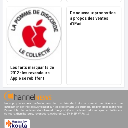
De nouveaux pronostics
à propos des ventes
d’iPad
Les faits marquants de
2012 : les revendeurs
Apple se rebiffent
Nous proposons aux professionnels des marchés de l'informatique et des télécoms une
information centrée exclusivement sur les problématiques business, les pratiques métiers de
l'ensemble des acteurs du channel français (Constructeurs informatique et télécoms,
éditeurs, distributeurs, revendeurs, opérateurs, ISV, MSP, VARs,...)