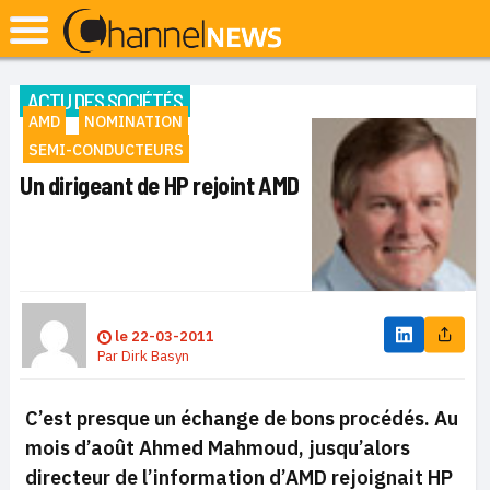
ACTU DES SOCIÉTÉS
AMD
NOMINATION
SEMI-CONDUCTEURS
Un dirigeant de HP rejoint AMD
le
22-03-2011
Par
Dirk Basyn
C’est presque un échange de bons procédés. Au
mois d’août Ahmed Mahmoud, jusqu’alors
directeur de l’information d’AMD rejoignait HP