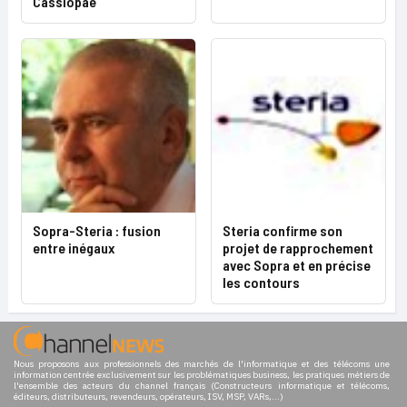
Cassiopae
Sopra-Steria : fusion
Steria confirme son
entre inégaux
projet de rapprochement
avec Sopra et en précise
les contours
Nous proposons aux professionnels des marchés de l'informatique et des télécoms une
information centrée exclusivement sur les problématiques business, les pratiques métiers de
l'ensemble des acteurs du channel français (Constructeurs informatique et télécoms,
éditeurs, distributeurs, revendeurs, opérateurs, ISV, MSP, VARs,...)