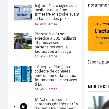
notamment
Ingram Micro signe son
meilleur deuxième
trimestre et stocke avant
la hausse des prix
31 juillet - 17h11
LA NEWS
L'act
Microsoft clôt son
exercice à 331 milliards
L'essenti
et pousse ses
dans votr
partenaires vers la
facturation à l’usage
31 juillet - 17h06
Il sera pl
L’Arcep va élargir sa
collecte de données
environnementales aux
fournisseurs de services
d’IA
NOS LECT
30 juillet - 07h17
IA Act européen : les
contenus générés par IA
doivent être clairement