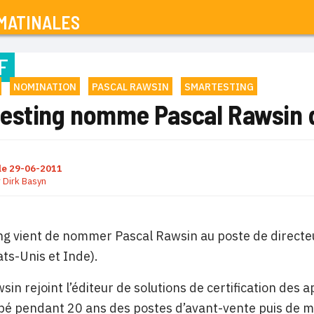
MATINALES
F
NOMINATION
PASCAL RAWSIN
SMARTESTING
esting nomme Pascal Rawsin d
le
29-06-2011
r
Dirk Basyn
ng vient de nommer Pascal Rawsin au poste de directe
ts-Unis et Inde).
sin rejoint l’éditeur de solutions de certification des
pé pendant 20 ans des postes d’avant-vente puis de mar