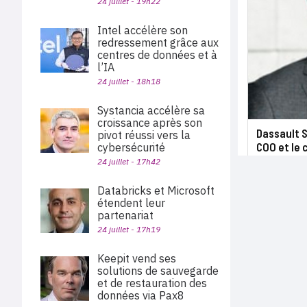
24 juillet - 19h22
Intel accélère son
redressement grâce aux
centres de données et à
l’IA
24 juillet - 18h18
Systancia accélère sa
croissance après son
Dassault 
pivot réussi vers la
COO et le 
cybersécurité
24 juillet - 17h42
Databricks et Microsoft
étendent leur
partenariat
24 juillet - 17h19
Keepit vend ses
solutions de sauvegarde
et de restauration des
données via Pax8