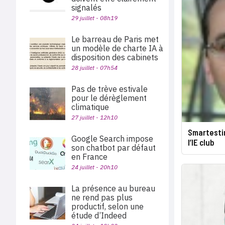
signalés
29 juillet - 08h19
Le barreau de Paris met
un modèle de charte IA à
disposition des cabinets
28 juillet - 07h54
Pas de trève estivale
pour le dérèglement
climatique
27 juillet - 12h10
Smartestin
Google Search impose
l’IE club
son chatbot par défaut
en France
24 juillet - 20h10
La présence au bureau
ne rend pas plus
productif, selon une
étude d’Indeed