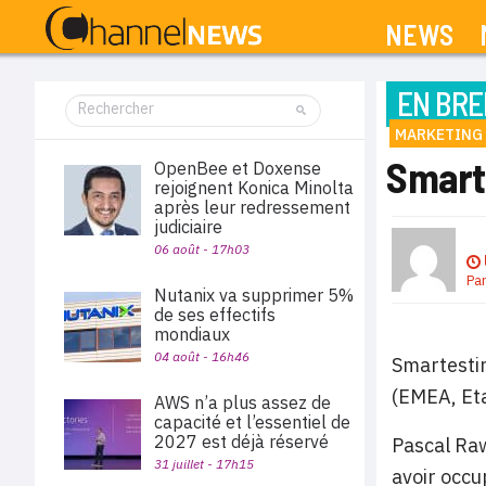
NEWS
EN BRE
MARKETING
Smart
OpenBee et Doxense
rejoignent Konica Minolta
après leur redressement
judiciaire
06 août - 17h03
Pa
Nutanix va supprimer 5%
de ses effectifs
mondiaux
04 août - 16h46
Smartesti
(EMEA, Eta
AWS n’a plus assez de
capacité et l’essentiel de
2027 est déjà réservé
Pascal Raw
31 juillet - 17h15
avoir occu