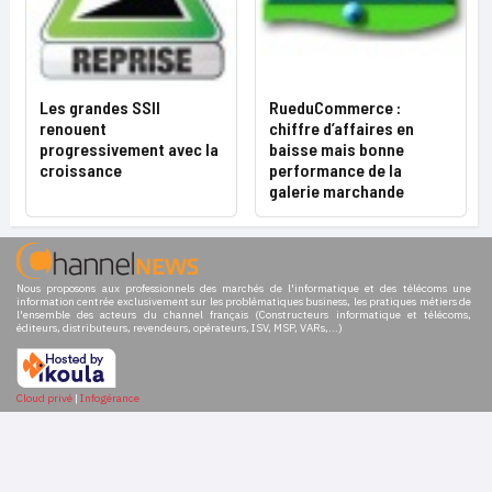
Les grandes SSII
RueduCommerce :
renouent
chiffre d’affaires en
progressivement avec la
baisse mais bonne
croissance
performance de la
galerie marchande
Nous proposons aux professionnels des marchés de l'informatique et des télécoms une
information centrée exclusivement sur les problématiques business, les pratiques métiers de
l'ensemble des acteurs du channel français (Constructeurs informatique et télécoms,
éditeurs, distributeurs, revendeurs, opérateurs, ISV, MSP, VARs,...)
Cloud privé
|
Infogérance