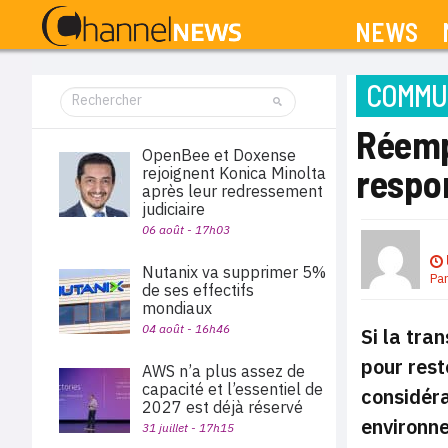
NEWS
COMMUN
Réempl
OpenBee et Doxense
respo
rejoignent Konica Minolta
après leur redressement
judiciaire
06 août - 17h03
Nutanix va supprimer 5%
Pa
de ses effectifs
mondiaux
04 août - 16h46
Si la tra
pour rest
AWS n’a plus assez de
capacité et l’essentiel de
considéra
2027 est déjà réservé
environne
31 juillet - 17h15