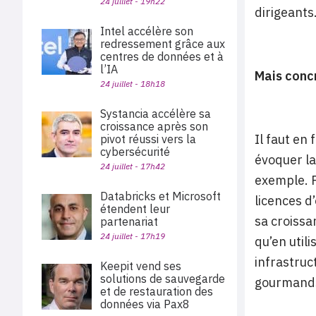
24 juillet - 19h22
dirigeants
Intel accélère son
redressement grâce aux
centres de données et à
l’IA
Mais conc
24 juillet - 18h18
Systancia accélère sa
croissance après son
Il faut en
pivot réussi vers la
cybersécurité
évoquer la
24 juillet - 17h42
exemple. P
Databricks et Microsoft
licences d
étendent leur
sa croissa
partenariat
24 juillet - 17h19
qu’en util
infrastruc
Keepit vend ses
solutions de sauvegarde
gourmands 
et de restauration des
données via Pax8