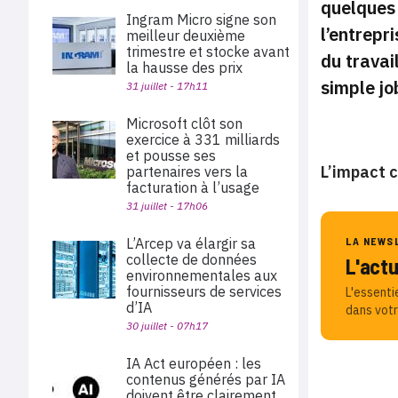
quelques 
Ingram Micro signe son
l’entrepr
meilleur deuxième
trimestre et stocke avant
du travai
la hausse des prix
simple jo
31 juillet - 17h11
Microsoft clôt son
exercice à 331 milliards
et pousse ses
L’impact c
partenaires vers la
facturation à l’usage
31 juillet - 17h06
L’Arcep va élargir sa
LA NEWS
collecte de données
L'act
environnementales aux
fournisseurs de services
L'essenti
d’IA
dans votr
30 juillet - 07h17
IA Act européen : les
contenus générés par IA
doivent être clairement