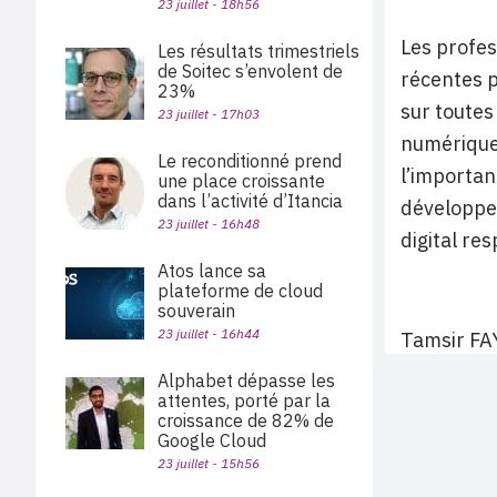
23 juillet - 18h56
Les profes
Les résultats trimestriels
de Soitec s’envolent de
récentes p
23%
sur toutes
23 juillet - 17h03
numérique 
Le reconditionné prend
l’importan
une place croissante
dans l’activité d’Itancia
développem
23 juillet - 16h48
digital re
Atos lance sa
plateforme de cloud
souverain
23 juillet - 16h44
Tamsir FA
Alphabet dépasse les
attentes, porté par la
croissance de 82% de
Google Cloud
23 juillet - 15h56