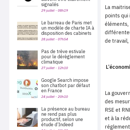
signalés
La maitris
29 juillet - 08h19
points qui
Le barreau de Paris met
éléments, 
un modèle de charte IA à
différente
disposition des cabinets
28 juillet - 07h54
de travail,
Pas de trève estivale
pour le dérèglement
climatique
L’économie
27 juillet - 12h10
Google Search impose
son chatbot par défaut
en France
La gouvern
24 juillet - 20h10
des mesur
La présence au bureau
RSE et RNE
ne rend pas plus
et à la ré
productif, selon une
étude d’Indeed
réglementa