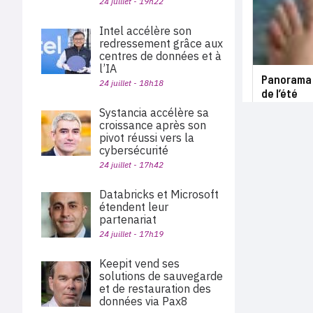
24 juillet - 19h22
Intel accélère son
redressement grâce aux
centres de données et à
l’IA
Panorama 
24 juillet - 18h18
de l’été
Systancia accélère sa
croissance après son
pivot réussi vers la
cybersécurité
24 juillet - 17h42
Databricks et Microsoft
étendent leur
partenariat
24 juillet - 17h19
Keepit vend ses
solutions de sauvegarde
et de restauration des
données via Pax8