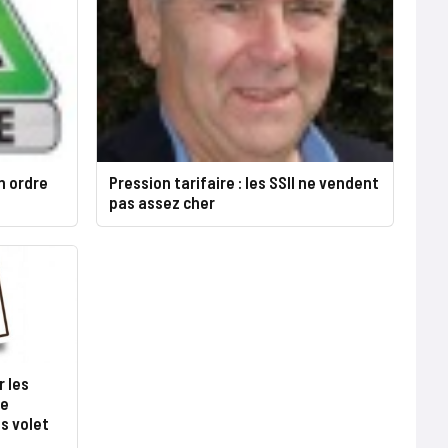
n ordre
Pression tarifaire : les SSII ne vendent
pas assez cher
r les
de
s volet