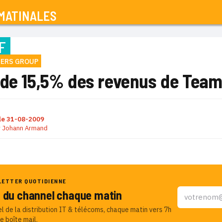
MATINALES
F
NERS GROUP
 de 15,5% des revenus de Team
le
31-08-2009
r
Johann Armand
LETTER QUOTIDIENNE
u du channel chaque matin
el de la distribution IT & télécoms, chaque matin vers 7h
e boîte mail.