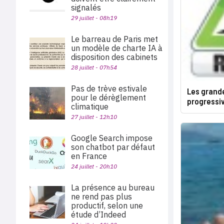
signalés
29 juillet - 08h19
Le barreau de Paris met
un modèle de charte IA à
disposition des cabinets
28 juillet - 07h54
Pas de trève estivale
Les grand
pour le dérèglement
progressi
climatique
27 juillet - 12h10
Google Search impose
son chatbot par défaut
en France
24 juillet - 20h10
La présence au bureau
ne rend pas plus
productif, selon une
étude d’Indeed