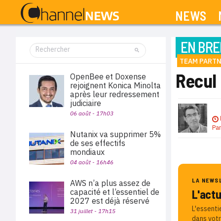
NEWS
EN BRE
TEAM PART
Recul
OpenBee et Doxense
rejoignent Konica Minolta
après leur redressement
judiciaire
06 août - 17h03
Pa
Nutanix va supprimer 5%
de ses effectifs
mondiaux
04 août - 16h46
LA NEWS
AWS n’a plus assez de
capacité et l’essentiel de
L'act
2027 est déjà réservé
L'essenti
31 juillet - 17h15
dans votr