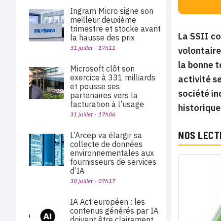
Ingram Micro signe son
meilleur deuxième
trimestre et stocke avant
La SSII co
la hausse des prix
31 juillet - 17h11
volontaire
la bonne t
Microsoft clôt son
exercice à 331 milliards
activité s
et pousse ses
société in
partenaires vers la
facturation à l’usage
historique
31 juillet - 17h06
NOS LECT
L’Arcep va élargir sa
collecte de données
environnementales aux
fournisseurs de services
d’IA
30 juillet - 07h17
IA Act européen : les
contenus générés par IA
doivent être clairement