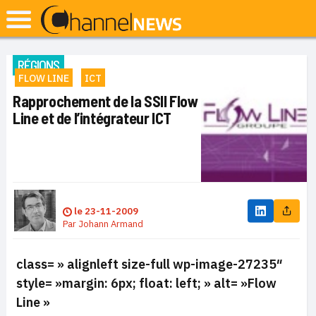
RÉGIONS
FLOW LINE
ICT
Rapprochement de la SSII Flow
Line et de l’intégrateur ICT
le
23-11-2009
Par
Johann Armand
class= » alignleft size-full wp-image-27235″
style= »margin: 6px; float: left; » alt= »Flow
Line »