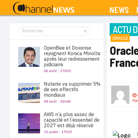
NEWS
ACTU D
ORACLE
Oracle
OpenBee et Doxense
rejoignent Konica Minolta
Franc
après leur redressement
judiciaire
06 août - 17h03
Nutanix va supprimer 5%
de ses effectifs
mondiaux
Pa
04 août - 16h46
AWS n’a plus assez de
capacité et l’essentiel de
2027 est déjà réservé
31 juillet - 17h15