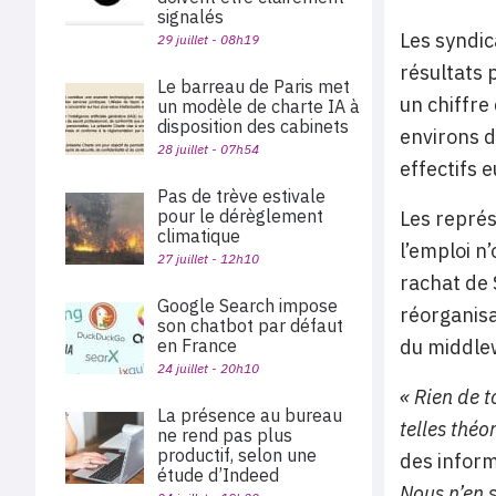
signalés
Les syndic
29 juillet - 08h19
résultats 
Le barreau de Paris met
un chiffre
un modèle de charte IA à
disposition des cabinets
environs d
28 juillet - 07h54
effectifs 
Pas de trève estivale
pour le dérèglement
Les représ
climatique
l’emploi n’
27 juillet - 12h10
rachat de 
Google Search impose
réorganisa
son chatbot par défaut
en France
du middlew
24 juillet - 20h10
« Rien de 
La présence au bureau
telles théor
ne rend pas plus
productif, selon une
des inform
étude d’Indeed
Nous n’en 