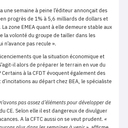
 a une semaine à peine l’éditeur annonçait des
en progrès de 1% à 5,6 milliards de dollars et
rs. La zone EMEA quant à elle demeure stable aux
e la volonté du groupe de tailler dans les
ui n’avance pas recule ».
licenciements que la situation économique et
S’agit-il alors de préparer le terrain en vue du
 ? Certains à la CFDT évoquent également des
 d’incitations au départ chez BEA, le spécialiste
s n’avons pas assez d’éléments pour développer de
du CE. Selon elle il est dangereux de divulguer
vacances. A la CFTC aussi on se veut prudent.
«
urons plus dans les semaines à venir »,
affirme