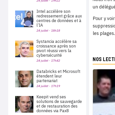
24 juillet - 19h22
un délégué
Intel accélère son
redressement grâce aux
Pour y voir
centres de données et à
l’IA
suppressio
24 juillet - 18h18
les plages
Systancia accélère sa
croissance après son
pivot réussi vers la
cybersécurité
NOS LECT
24 juillet - 17h42
Databricks et Microsoft
étendent leur
partenariat
24 juillet - 17h19
Keepit vend ses
solutions de sauvegarde
et de restauration des
données via Pax8