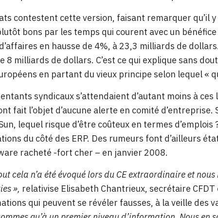
ats contestent cette version, faisant remarquer qu’il y
plutôt bons par les temps qui courent avec un bénéfice 
 d’affaires en hausse de 4%, à 23,3 milliards de dolla
e 8 milliards de dollars. C’est ce qui explique sans dout
européens en partant du vieux principe selon lequel « q
entants syndicaux s’attendaient d’autant moins à ces 
ont fait l’objet d’aucune alerte en comité d’entreprise. 
Sun, lequel risque d’être coûteux en termes d’emplois
tions du côté des ERP. Des rumeurs font d’ailleurs état
are racheté -fort cher – en janvier 2008.
tout cela n’a été évoqué lors du CE extraordinaire et nou
ies »,
relativise Elisabeth Chantrieux, secrétaire CFDT 
ations qui peuvent se révéler fausses, à la veille des 
sommes qu’à un premier niveau d’information. Nous en sa