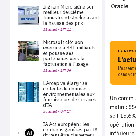
Ingram Micro signe son
meilleur deuxième
trimestre et stocke avant
la hausse des prix
31 juillet - 17h11
Microsoft clôt son
exercice à 331 milliards
LA NEWS
et pousse ses
L'act
partenaires vers la
facturation à l’usage
L'essenti
31 juillet - 17h06
dans votr
L’Arcep va élargir sa
collecte de données
environnementales aux
Un commun
fournisseurs de services
d’IA
matin : 85
30 juillet - 07h17
soit 15,6%
IA Act européen : les
opérationn
contenus générés par IA
inférieure 
doivent être clairement