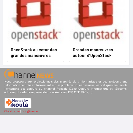
OpenStack au cœur des
Grandes manœuvres
grandes manœuvres
autour d’OpenStack
Nous proposons aux professionnels des marchés de l'informatique et des télécoms une
information centrée exclusivement sur les problématiques business, les pratiques métiers de
l'ensemble des acteurs du channel français (Constructeurs informatique et télécoms,
éditeurs, distributeurs, revendeurs, opérateurs, ISV, MSP, VARs,...)
Cloud privé
|
Infogérance