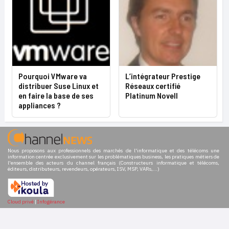
Pourquoi VMware va
L’intégrateur Prestige
distribuer Suse Linux et
Réseaux certifié
en faire la base de ses
Platinum Novell
appliances ?
Nous proposons aux professionnels des marchés de l'informatique et des télécoms une
information centrée exclusivement sur les problématiques business, les pratiques métiers de
l'ensemble des acteurs du channel français (Constructeurs informatique et télécoms,
éditeurs, distributeurs, revendeurs, opérateurs, ISV, MSP, VARs,...)
Cloud privé
|
Infogérance