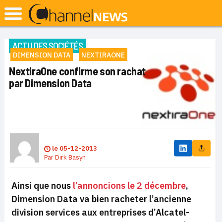
ACTU DES SOCIÉTÉS
DIMENSION DATA
NEXTIRAONE
NextiraOne confirme son rachat
par Dimension Data
le
05-12-2013
Par
Dirk Basyn
Ainsi que nous
l’annoncions le 2 décembre
,
Dimension Data va bien racheter
l’ancienne
division services aux entreprises d’Alcatel-