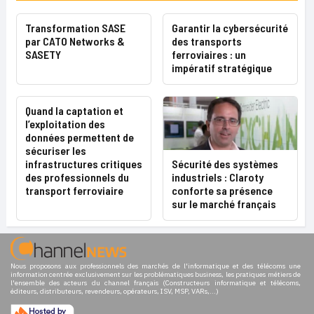
Transformation SASE
Garantir la cybersécurité
par CATO Networks &
des transports
SASETY
ferroviaires : un
impératif stratégique
Quand la captation et
l’exploitation des
données permettent de
sécuriser les
Sécurité des systèmes
infrastructures critiques
industriels : Claroty
des professionnels du
conforte sa présence
transport ferroviaire
sur le marché français
Nous proposons aux professionnels des marchés de l'informatique et des télécoms une
information centrée exclusivement sur les problématiques business, les pratiques métiers de
l'ensemble des acteurs du channel français (Constructeurs informatique et télécoms,
éditeurs, distributeurs, revendeurs, opérateurs, ISV, MSP, VARs,...)