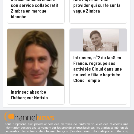
son service collaboratif
provider qui surfe sur la
Zimbra en marque
vague Zimbra
blanche
Intrinsec, n°2 du IaaS en
France, regroupe ses
activités Cloud dans une
nouvelle filiale baptisée
Cloud Temple
Intrinsec absorbe
l’hébergeur Netixia
Nous proposons aux professionnels des marchés de l'informatique et des télécoms une
information centrée exclusivement sur les problématiques business, les pratiques métiers de
l'ensemble des acteurs du channel français (Constructeurs informatique et télécoms,