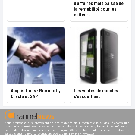
d’affaires mais baisse de
la rentabilité pour les
éditeurs
Acquisitions : Microsoft,
Les ventes de mobiles
Oracle et SAP
s’essoufflent
Nous proposons aux professionnels des marchés de l'informatique et des télécoms une
information centrée exclusivement sur les problématiques business, les pratiques métiers de
l'ensemble des acteurs du channel français (Constructeurs informatique et télécoms,
éditeurs, distributeurs, revendeurs, opérateurs, ISV, MSP, VARs,...)