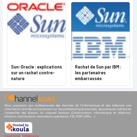
Sun-Oracle : explications
Rachat de Sun par IBM :
sur un rachat contre-
les partenaires
nature
embarrassés
Nous proposons aux professionnels des marchés de l'informatique et des télécoms une
information centrée exclusivement sur les problématiques business, les pratiques métiers de
l'ensemble des acteurs du channel français (Constructeurs informatique et télécoms,
éditeurs, distributeurs, revendeurs, opérateurs, ISV, MSP, VARs,...)
Cloud privé
|
Infogérance