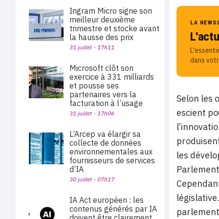
Ingram Micro signe son
meilleur deuxième
LA NEWS
trimestre et stocke avant
L'act
la hausse des prix
31 juillet - 17h11
L'essenti
dans votr
Microsoft clôt son
exercice à 331 milliards
et pousse ses
partenaires vers la
Selon les 
facturation à l’usage
escient po
31 juillet - 17h06
l’innovati
L’Arcep va élargir sa
produisent
collecte de données
environnementales aux
les dévelo
fournisseurs de services
Parlement 
d’IA
30 juillet - 07h17
Cependant,
législativ
IA Act européen : les
contenus générés par IA
parlements
doivent être clairement