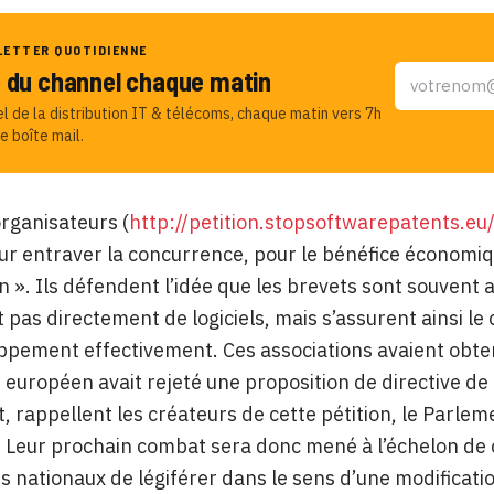
LETTER QUOTIDIENNE
u du channel chaque matin
el de la distribution IT & télécoms, chaque matin vers 7h
e boîte mail.
organisateurs (
http://petition.stopsoftwarepatents.eu
ur entraver la concurrence, pour le bénéfice économi
on ». Ils défendent l’idée que les brevets sont souvent
 pas directement de logiciels, mais s’assurent ainsi l
ppement effectivement. Ces associations avaient obten
européen avait rejeté une proposition de directive de l
 rappellent les créateurs de cette pétition, le Parleme
e. Leur prochain combat sera donc mené à l’échelon de 
 nationaux de légiférer dans le sens d’une modification