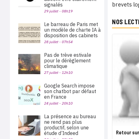
brevets log
signalés
29 juillet - 08h19
NOS LECT
Le barreau de Paris met
un modèle de charte IA à
disposition des cabinets
28 juillet - 07h54
Pas de trève estivale
pour le dérèglement
climatique
27 juillet - 12h10
Google Search impose
son chatbot par défaut
en France
24 juillet - 20h10
La présence au bureau
ne rend pas plus
productif, selon une
Retour sur
étude d’Indeed