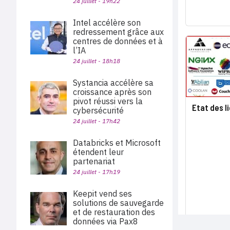
24 juillet - 19h22
Intel accélère son
redressement grâce aux
centres de données et à
l’IA
24 juillet - 18h18
Systancia accélère sa
croissance après son
pivot réussi vers la
Etat des l
cybersécurité
24 juillet - 17h42
Databricks et Microsoft
étendent leur
partenariat
24 juillet - 17h19
Keepit vend ses
solutions de sauvegarde
et de restauration des
données via Pax8