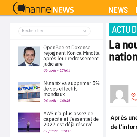
NEWS
ACTU D
La nou
OpenBee et Doxense
natio
rejoignent Konica Minolta
après leur redressement
judiciaire
06 août - 17h03
Nutanix va supprimer 5%
de ses effectifs
mondiaux
Pa
04 août - 16h46
AWS n’a plus assez de
Après une
capacité et l’essentiel de
2027 est déjà réservé
de l’info
31 juillet - 17h15