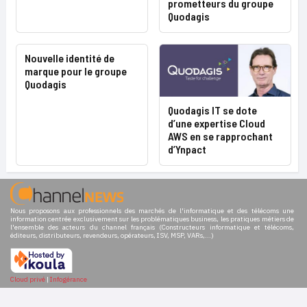
prometteurs du groupe
Quodagis
Nouvelle identité de
marque pour le groupe
Quodagis
Quodagis IT se dote
d’une expertise Cloud
AWS en se rapprochant
d’Ynpact
Nous proposons aux professionnels des marchés de l'informatique et des télécoms une
information centrée exclusivement sur les problématiques business, les pratiques métiers de
l'ensemble des acteurs du channel français (Constructeurs informatique et télécoms,
éditeurs, distributeurs, revendeurs, opérateurs, ISV, MSP, VARs,...)
Cloud privé
|
Infogérance