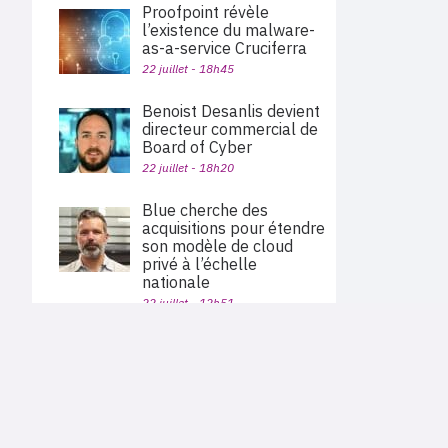
Proofpoint révèle
l’existence du malware-
as-a-service Cruciferra
22 juillet - 18h45
Benoist Desanlis devient
directeur commercial de
Board of Cyber
22 juillet - 18h20
Blue cherche des
acquisitions pour étendre
son modèle de cloud
privé à l’échelle
nationale
22 juillet - 12h51
Palo Alto Networks va
PLAN DU SITE
acquérir Embrace pour
Actu des sociétés
étendre sa plateforme
Agenda
Nous proposons aux professionnels des marchés de
d’observabilité
En bref
l'informatique et des télécoms une information centrée
exclusivement sur les problématiques business, les pratiques
22 juillet - 11h40
Expertises
métiers de l'ensemble des acteurs du channel français
Interviews
(Constructeurs informatique et télécoms, éditeurs,