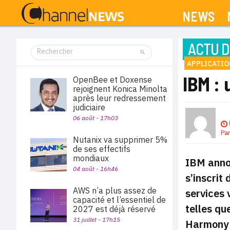
NEWS
ACTU D
APPLICATI
IBM : 
OpenBee et Doxense
rejoignent Konica Minolta
après leur redressement
judiciaire
06 août - 17h03
Pa
Nutanix va supprimer 5%
de ses effectifs
mondiaux
IBM annon
04 août - 16h46
s’inscrit
AWS n’a plus assez de
services 
capacité et l’essentiel de
telles qu
2027 est déjà réservé
31 juillet - 17h15
Harmony a