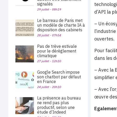
signalés
technolog
29 juillet - 08h19
d’API la p
Le barreau de Paris met
– Un écosy
un modèle de charte IA à
disposition des cabinets
l’industri
28 juillet - 07h54
ouvertes.
Pas de trève estivale
Pour facil
pour le dérèglement
climatique
dans les d
27 juillet - 12h10
– Avec la 
Google Search impose
son chatbot par défaut
simplifier
en France
24 juillet - 20h10
– Avec l’o
œuvre des 
La présence au bureau
ne rend pas plus
productif, selon une
Egalement
étude d’Indeed