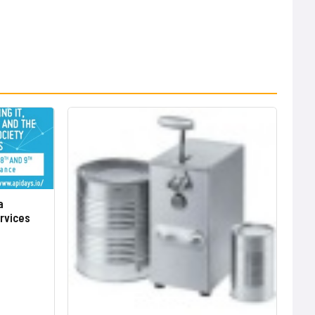
a
rvices