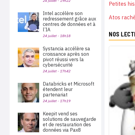
24 juillet - 19h22
Petites hi
Intel accélère son
Atos rachè
redressement grâce aux
centres de données et à
l’IA
NOS LECT
24 juillet - 18h18
Systancia accélère sa
croissance après son
pivot réussi vers la
cybersécurité
24 juillet - 17h42
Databricks et Microsoft
étendent leur
partenariat
24 juillet - 17h19
Keepit vend ses
solutions de sauvegarde
et de restauration des
données via Pax8