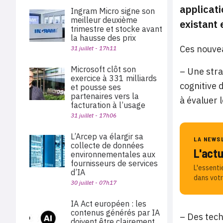
applicati
Ingram Micro signe son
meilleur deuxième
existant 
trimestre et stocke avant
la hausse des prix
Ces nouvea
31 juillet - 17h11
Microsoft clôt son
– Une stra
exercice à 331 milliards
cognitive 
et pousse ses
partenaires vers la
à évaluer 
facturation à l’usage
31 juillet - 17h06
L’Arcep va élargir sa
LA NEWS
collecte de données
L'act
environnementales aux
fournisseurs de services
L'essenti
d’IA
dans votr
30 juillet - 07h17
IA Act européen : les
contenus générés par IA
– Des tech
doivent être clairement