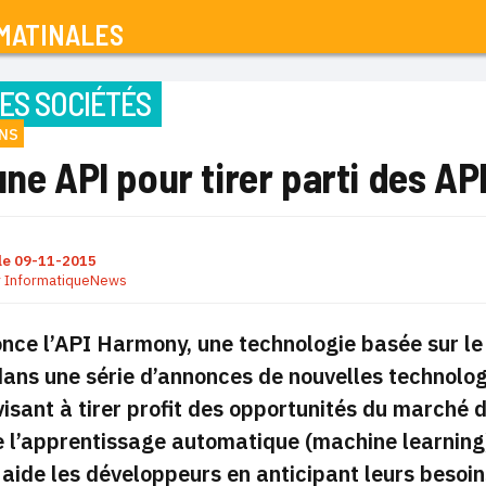
MATINALES
ES SOCIÉTÉS
ONS
une API pour tirer parti des AP
le
09-11-2015
r
InformatiqueNews
ce l’API Harmony, une technologie basée sur le 
 dans une série d’annonces de nouvelles technolo
visant à tirer profit des opportunités du marché
e l’apprentissage automatique (machine learning)
ide les développeurs en anticipant leurs besoin