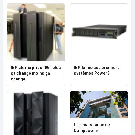
IBM zEnterprise 196 : plus
IBM lance ses premiers
ça change moins ça
systèmes Power8
change
La renaissance de
Compuware