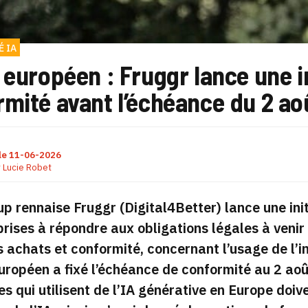
 IA
 européen : Fruggr lance une ini
mité avant l’échéance du 2 ao
le
11-06-2026
r
Lucie Robet
up rennaise Fruggr (Digital4Better) lance une ini
prises à répondre aux obligations légales à veni
s achats et conformité, concernant l’usage de l’in
européen a fixé l’échéance de conformité au 2 aoû
es qui utilisent de l’IA générative en Europe doi