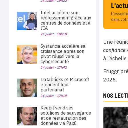
24 juillet - 19h22
L'act
Intel accélère son
L'essenti
redressement grâce aux
dans votr
centres de données et à
l’IA
24 juillet - 18h18
Une réunio
Systancia accélère sa
confiance 
croissance après son
pivot réussi vers la
à l’échell
cybersécurité
24 juillet - 17h42
Fruggr pré
2026.
Databricks et Microsoft
étendent leur
partenariat
NOS LECT
24 juillet - 17h19
Keepit vend ses
solutions de sauvegarde
et de restauration des
données via Pax8