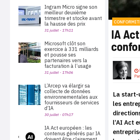
Ingram Micro signe son
meilleur deuxième
trimestre et stocke avant
CONFORMITÉ
la hausse des prix
IA Act
31 juillet - 17h11
confor
Microsoft clôt son
exercice à 331 milliards
et pousse ses
partenaires vers la
facturation à l’usage
31 juillet - 17h06
Pa
L’Arcep va élargir sa
collecte de données
La start-
environnementales aux
fournisseurs de services
les entre
d’IA
direction
30 juillet - 07h17
l’AI Act 
IA Act européen : les
entrepris
contenus générés par IA
doivent être clairement