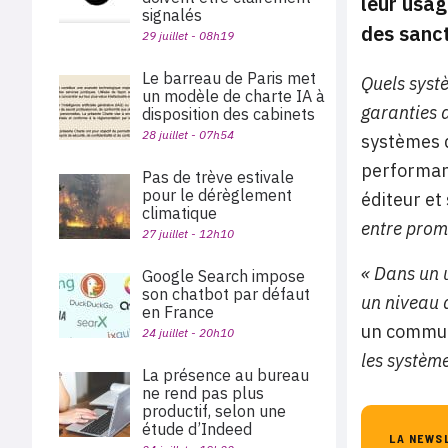
leur usag
signalés
des sanct
29 juillet - 08h19
Le barreau de Paris met
Quels syst
un modèle de charte IA à
garanties 
disposition des cabinets
28 juillet - 07h54
systèmes d
performanc
Pas de trève estivale
pour le dérèglement
éditeur et
climatique
entre prom
27 juillet - 12h10
« Dans un u
Google Search impose
son chatbot par défaut
un niveau 
en France
un commu
24 juillet - 20h10
les système
La présence au bureau
ne rend pas plus
productif, selon une
étude d’Indeed
LA NEWS