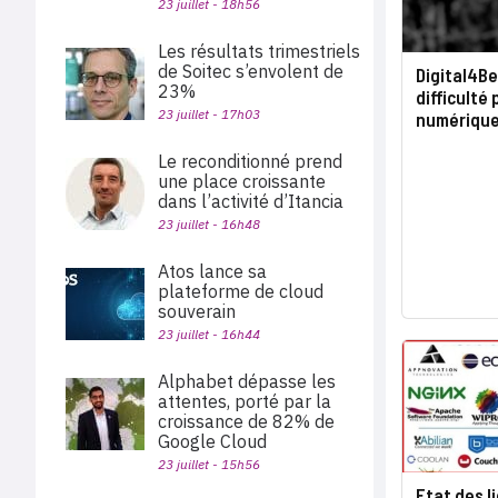
23 juillet - 18h56
Les résultats trimestriels
de Soitec s’envolent de
Digital4Be
23%
difficulté
23 juillet - 17h03
numériqu
Le reconditionné prend
une place croissante
dans l’activité d’Itancia
23 juillet - 16h48
Atos lance sa
plateforme de cloud
souverain
23 juillet - 16h44
Alphabet dépasse les
attentes, porté par la
croissance de 82% de
Google Cloud
23 juillet - 15h56
Etat des l