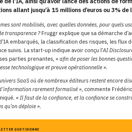
e de l’IA, ainsi qu’avoir lancé des actions de for
ions allant jusqu’à 15 millions d’euros ou 3% de l
èmes sont mobilisés, avec quelles données, pour quels usa
de transparence ?
Fruggr explique que sa démarche d’a
’IA embarqués, la classification des risques, les flux 
e suivis. La start-up indique avoir conçu l’
AI Disclosur
 ses parties prenantes,
« afin de poser les bonnes questio
esse technologique et preuve opérationnelle »
.
nivers SaaS où de nombreux éditeurs restent encore discr
d’information rarement formalisé »
, commente Frédéric
niqué.
« Il faut de la confiance, et la confiance se const
s qu’on déploie ».
LETTER QUOTIDIENNE