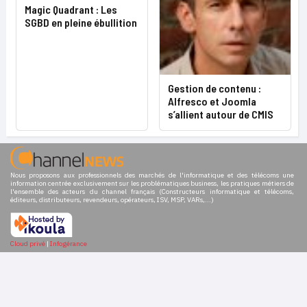
Magic Quadrant : Les
SGBD en pleine ébullition
Gestion de contenu :
Alfresco et Joomla
s’allient autour de CMIS
Nous proposons aux professionnels des marchés de l'informatique et des télécoms une
information centrée exclusivement sur les problématiques business, les pratiques métiers de
l'ensemble des acteurs du channel français (Constructeurs informatique et télécoms,
éditeurs, distributeurs, revendeurs, opérateurs, ISV, MSP, VARs,...)
Cloud privé
|
Infogérance