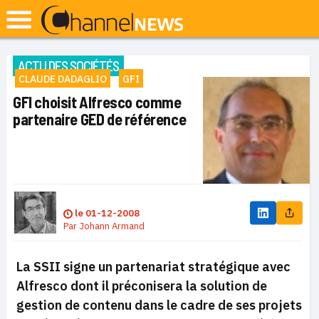
ACTU DES SOCIÉTÉS
CLAUDE DADAGLIO
GFI
GFI choisit Alfresco comme
partenaire GED de référence
le
01-12-2008
Par
Johann Armand
La SSII
signe un partenariat stratégique avec
Alfresco dont il préconisera la solution de
gestion de contenu dans le cadre de ses projets