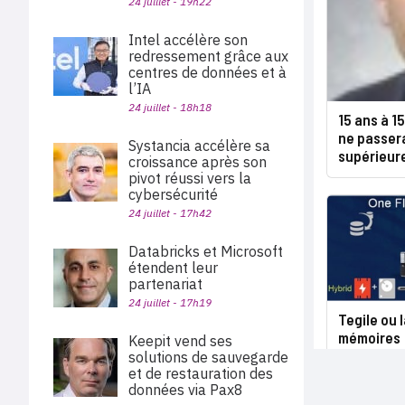
24 juillet - 19h22
Intel accélère son
redressement grâce aux
centres de données et à
l’IA
24 juillet - 18h18
15 ans à 15
ne passera
Systancia accélère sa
supérieur
croissance après son
pivot réussi vers la
cybersécurité
24 juillet - 17h42
Databricks et Microsoft
étendent leur
partenariat
24 juillet - 17h19
Tegile ou 
mémoires
Keepit vend ses
solutions de sauvegarde
et de restauration des
données via Pax8