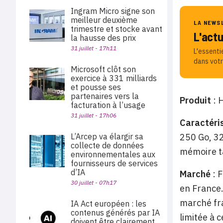
Ingram Micro signe son
meilleur deuxième
LA NEWS
trimestre et stocke avant
L'act
la hausse des prix
31 juillet - 17h11
L'essenti
dans votr
Microsoft clôt son
exercice à 331 milliards
et pousse ses
partenaires vers la
Produit
: 
facturation à l’usage
31 juillet - 17h06
Caractéri
L’Arcep va élargir sa
250 Go, 32
collecte de données
mémoire ta
environnementales aux
fournisseurs de services
d’IA
Marché
: 
30 juillet - 07h17
en France.
marché fra
IA Act européen : les
contenus générés par IA
limitée à 
doivent être clairement