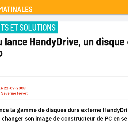
MATINALES
TS ET SOLUTIONS
u lance HandyDrive, un disque
o
le
22-07-2008
r
Séverine Fiévet
ance la gamme de disques durs externe HandyDriv
changer son image de constructeur de PC en se p