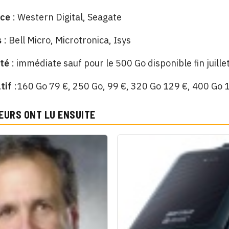
nce
: Western Digital, Seagate
s
: Bell Micro, Microtronica, Isys
ité
: immédiate sauf pour le 500 Go disponible fin juille
atif
:160 Go 79 €, 250 Go, 99 €, 320 Go 129 €, 400 Go 
EURS ONT LU ENSUITE