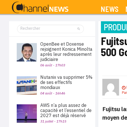
NEWS
PRODUI
Fujits
OpenBee et Doxense
500 G
rejoignent Konica Minolta
après leur redressement
judiciaire
06 août - 17h03
Nutanix va supprimer 5%
de ses effectifs
mondiaux
Pa
04 août - 16h46
AWS n’a plus assez de
Fujitsu l
capacité et l’essentiel de
2027 est déjà réservé
moyen de 
31 juillet - 17h15