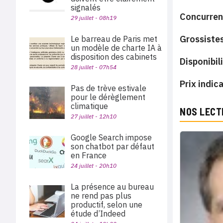
signalés
Concurre
29 juillet - 08h19
Grossiste
Le barreau de Paris met
un modèle de charte IA à
disposition des cabinets
Disponibil
28 juillet - 07h54
Prix
indic
Pas de trève estivale
pour le dérèglement
climatique
NOS LECT
27 juillet - 12h10
Google Search impose
son chatbot par défaut
en France
24 juillet - 20h10
La présence au bureau
ne rend pas plus
productif, selon une
étude d’Indeed