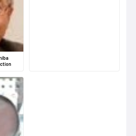
hiba
ection