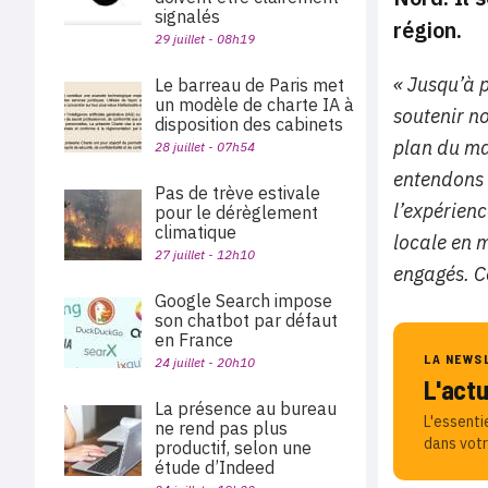
signalés
région.
29 juillet - 08h19
« Jusqu’à 
Le barreau de Paris met
un modèle de charte IA à
soutenir n
disposition des cabinets
plan du m
28 juillet - 07h54
entendons 
Pas de trève estivale
l’expérien
pour le dérèglement
climatique
locale en 
27 juillet - 12h10
engagés. C
Google Search impose
son chatbot par défaut
en France
LA NEWS
24 juillet - 20h10
L'act
La présence au bureau
L'essenti
ne rend pas plus
dans votr
productif, selon une
étude d’Indeed