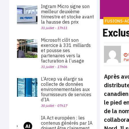
Ingram Micro signe son
meilleur deuxième
trimestre et stocke avant
FUSIONS-A
la hausse des prix
Exclus
31 juillet - 17h11
Microsoft clôt son
exercice à 331 milliards
et pousse ses
partenaires vers la
Pa
facturation à l’usage
31 juillet - 17h06
Après avo
L’Arcep va élargir sa
distribut
collecte de données
environnementales aux
canadien 
fournisseurs de services
d’IA
le pied 
30 juillet - 07h17
de la nom
IA Act européen : les
collabora
contenus générés par IA
Nord. Il 
doivent être clairement