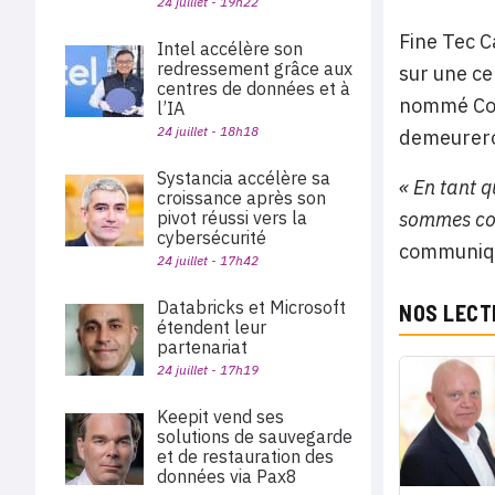
24 juillet - 19h22
Fine Tec C
Intel accélère son
redressement grâce aux
sur une ce
centres de données et à
nommé Cou
l’IA
24 juillet - 18h18
demeureron
Systancia accélère sa
« En tant 
croissance après son
sommes con
pivot réussi vers la
cybersécurité
communiqu
24 juillet - 17h42
Databricks et Microsoft
NOS LECT
étendent leur
partenariat
24 juillet - 17h19
Keepit vend ses
solutions de sauvegarde
et de restauration des
données via Pax8