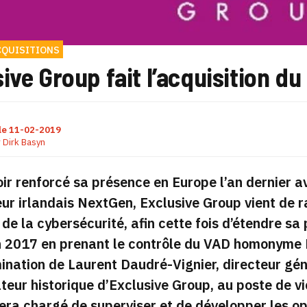
CQUISITIONS
ive Group fait l’acquisition d
le
11-02-2019
r
Dirk Basyn
ir renforcé sa présence en Europe l’an dernier ave
eur irlandais NextGen, Exclusive Group vient de 
de la cybersécurité, afin cette fois d’étendre sa
en 2017 en prenant le contrôle du VAD homonyme 
ination de Laurent Daudré-Vignier, directeur gé
teur historique d’Exclusive Group, au poste de v
sera chargé de superviser et de développer les o