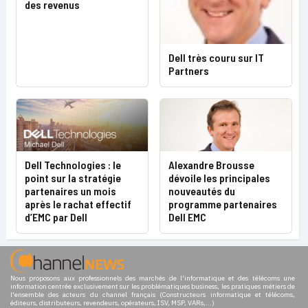
des revenus
Dell très couru sur IT
Partners
Dell Technologies : le
Alexandre Brousse
point sur la stratégie
dévoile les principales
partenaires un mois
nouveautés du
après le rachat effectif
programme partenaires
d’EMC par Dell
Dell EMC
Nous proposons aux professionnels des marchés de l'informatique et des télécoms une
information centrée exclusivement sur les problématiques business, les pratiques métiers de
l'ensemble des acteurs du channel français (Constructeurs informatique et télécoms,
éditeurs, distributeurs, revendeurs, opérateurs, ISV, MSP, VARs,...)