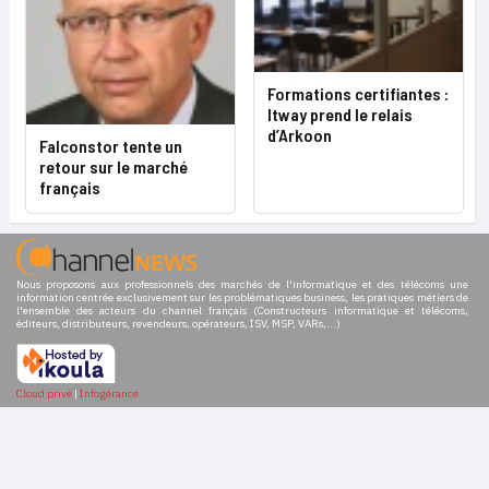
Formations certifiantes :
Itway prend le relais
d’Arkoon
Falconstor tente un
retour sur le marché
français
Nous proposons aux professionnels des marchés de l'informatique et des télécoms une
information centrée exclusivement sur les problématiques business, les pratiques métiers de
l'ensemble des acteurs du channel français (Constructeurs informatique et télécoms,
éditeurs, distributeurs, revendeurs, opérateurs, ISV, MSP, VARs,...)
Cloud privé
|
Infogérance