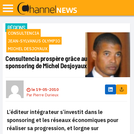
RÉGIONS
CONSULTENCIA
JEAN-SYLVANUS OLYMPIO
MICHEL DESJOYAUX
Consultencia prospère grâce au
sponsoring de Michel Desjoyaux
le
19-05-2010
Par
Pierre Durieux
L’éditeur intégrateur s’investit dans le
sponsoring et les réseaux économiques pour
réaliser sa progression, et lorgne sur