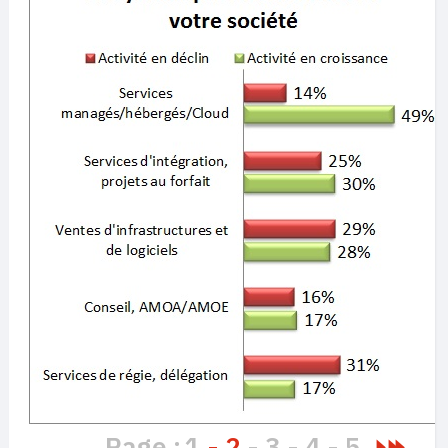
Page :
1
2
3
4
5