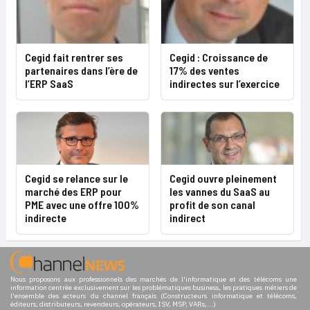
Cegid fait rentrer ses
Cegid : Croissance de
partenaires dans l’ère de
17% des ventes
l’ERP SaaS
indirectes sur l’exercice
Cegid se relance sur le
Cegid ouvre pleinement
marché des ERP pour
les vannes du SaaS au
PME avec une offre 100%
profit de son canal
indirecte
indirect
Nous proposons aux professionnels des marchés de l'informatique et des télécoms une
information centrée exclusivement sur les problématiques business, les pratiques métiers de
l'ensemble des acteurs du channel français (Constructeurs informatique et télécoms,
éditeurs, distributeurs, revendeurs, opérateurs, ISV, MSP, VARs,...)