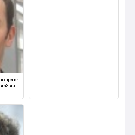
eux gérer
 SaaS au