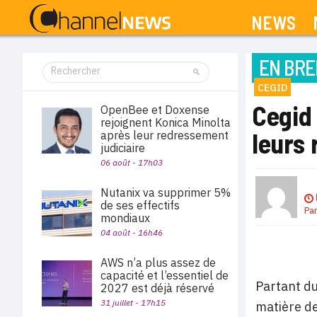
NEWS
EN BRE
CEGID
Cegid 
OpenBee et Doxense
rejoignent Konica Minolta
leurs
après leur redressement
judiciaire
06 août - 17h03
Nutanix va supprimer 5%
de ses effectifs
Pa
mondiaux
04 août - 16h46
AWS n’a plus assez de
capacité et l’essentiel de
Partant du
2027 est déjà réservé
31 juillet - 17h15
matière de