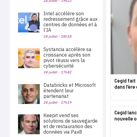
24 juillet - 19h22
Intel accélère son
redressement grâce aux
centres de données et à
l’IA
24 juillet - 18h18
Systancia accélère sa
croissance après son
pivot réussi vers la
cybersécurité
24 juillet - 17h42
Cegid fait
Databricks et Microsoft
dans l’ère
étendent leur
partenariat
24 juillet - 17h19
Cegid lanc
Keepit vend ses
nouvelle o
solutions de sauvegarde
et de restauration des
données via Pax8