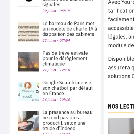
Avec Yourc
signalés
tarificati
29 juillet - 08h19
facilement
Le barreau de Paris met
accessible
un modèle de charte IA à
disposition des cabinets
légales, a
28 juillet - 07h54
module de 
Pas de trève estivale
pour le dérèglement
Disponible
climatique
assurera q
27 juillet - 12h10
solutions 
Google Search impose
son chatbot par défaut
en France
24 juillet - 20h10
NOS LECT
La présence au bureau
ne rend pas plus
productif, selon une
étude d’Indeed