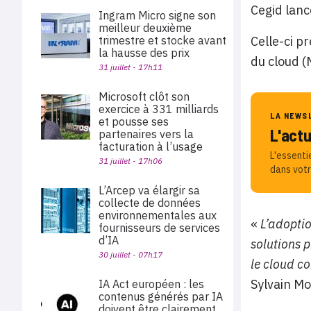
Cegid lanc
Ingram Micro signe son
meilleur deuxième
trimestre et stocke avant
Celle-ci p
la hausse des prix
du cloud (
31 juillet - 17h11
Microsoft clôt son
exercice à 331 milliards
LA NEWS
et pousse ses
L'act
partenaires vers la
facturation à l’usage
L'essenti
31 juillet - 17h06
dans votr
L’Arcep va élargir sa
collecte de données
environnementales aux
«
L’adopti
fournisseurs de services
d’IA
solutions 
30 juillet - 07h17
le cloud c
Sylvain Mo
IA Act européen : les
contenus générés par IA
doivent être clairement