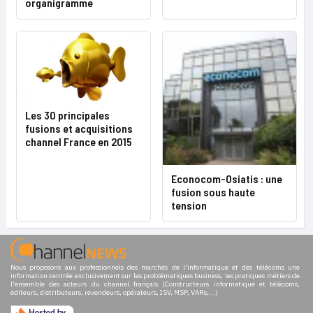
organigramme
Les 30 principales
fusions et acquisitions
channel France en 2015
Econocom-Osiatis : une
fusion sous haute
tension
Nous proposons aux professionnels des marchés de l'informatique et des télécoms une
information centrée exclusivement sur les problématiques business, les pratiques métiers de
l'ensemble des acteurs du channel français (Constructeurs informatique et télécoms,
éditeurs, distributeurs, revendeurs, opérateurs, ISV, MSP, VARs,...)