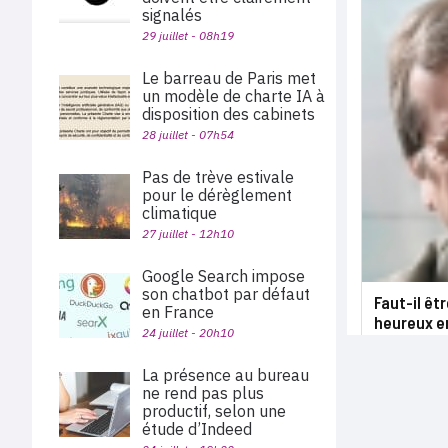
signalés
29 juillet - 08h19
Le barreau de Paris met
un modèle de charte IA à
disposition des cabinets
28 juillet - 07h54
Pas de trève estivale
pour le dérèglement
climatique
27 juillet - 12h10
Google Search impose
son chatbot par défaut
Faut-il êt
en France
heureux en
24 juillet - 20h10
La présence au bureau
ne rend pas plus
productif, selon une
étude d’Indeed