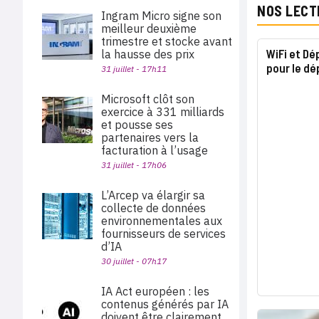
NOS LECT
Ingram Micro signe son
meilleur deuxième
trimestre et stocke avant
WiFi et Dé
la hausse des prix
pour le d
31 juillet - 17h11
Microsoft clôt son
exercice à 331 milliards
et pousse ses
partenaires vers la
facturation à l’usage
31 juillet - 17h06
L’Arcep va élargir sa
collecte de données
environnementales aux
fournisseurs de services
d’IA
30 juillet - 07h17
IA Act européen : les
contenus générés par IA
doivent être clairement