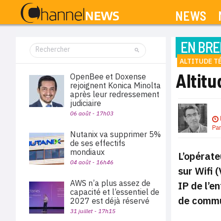
NEWS
EN BRE
ALTITUDE T
Altitu
OpenBee et Doxense
rejoignent Konica Minolta
après leur redressement
judiciaire
06 août - 17h03
Pa
Nutanix va supprimer 5%
de ses effectifs
mondiaux
L’opérate
04 août - 16h46
sur Wifi 
AWS n’a plus assez de
IP de l’e
capacité et l’essentiel de
de commu
2027 est déjà réservé
31 juillet - 17h15